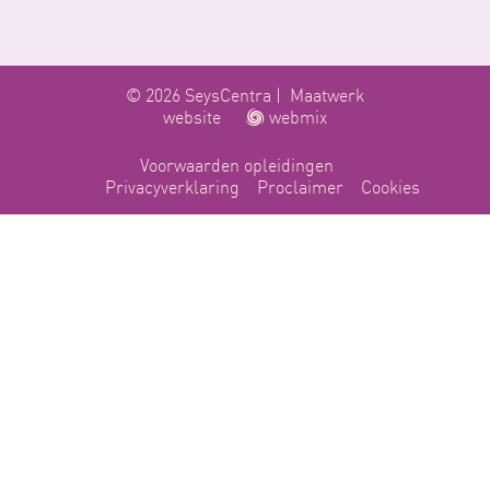
© 2026 SeysCentra |
Maatwerk
website
webmix
Voorwaarden opleidingen
Privacyverklaring
Proclaimer
Cookies