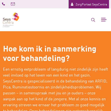
ZorgPortaal SeysCentra
Hoe kom ik in aanmerking
voor behandeling?
Een ernstig eetprobleem of langdurig niet zindelijk zijn heeft
veel invloed op het leven van een kind en het gezin.
SeysCentra is gespecialiseerd in de behandeling van ARFID,
Pica, Ruminatiestoornis en zindelijkheidsproblemen. Wij
passen – in samenspraak met jou en je ouders – onze
aanpak aan op het kind of de jongere. Met al onze kennis en
ervaring streven we ernaar het probleem zo goed mogelijk
te behandelen. Onze behandelingen zijn wetenschappelijk