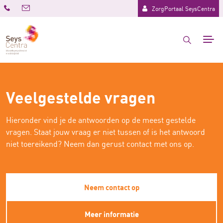
ZorgPortaal SeysCentra
Veelgestelde vragen
Hieronder vind je de antwoorden op de meest gestelde
vragen. Staat jouw vraag er niet tussen of is het antwoord
niet toereikend? Neem dan gerust contact met ons op.
Neem contact op
Meer informatie