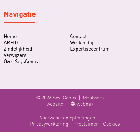
Navigatie
Home
Contact
ARFID
Werken bij
Zindelijkheid
Expertisecentrum
Verwijzers
Over SeysCentra
© 2026 SeysCentra |
Maatwerk
website
webmix
Voorwaarden opleidingen
Privacyverklaring
Proclaimer
Cookies