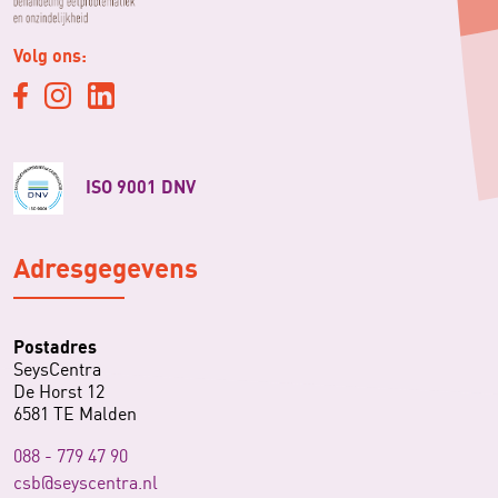
Volg ons:
ISO 9001 DNV
Adresgegevens
Postadres
SeysCentra
De Horst 12
6581 TE Malden
088 - 779 47 90
csb@seyscentra.nl