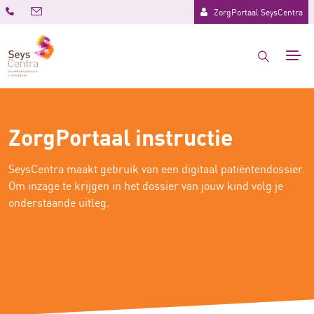
ZorgPortaal SeysCentra
ZorgPortaal instructie
SeysCentra maakt gebruik van een digitaal patiëntendossier.
Om inzage te krijgen in het dossier van jouw kind volg je
onderstaande uitleg.