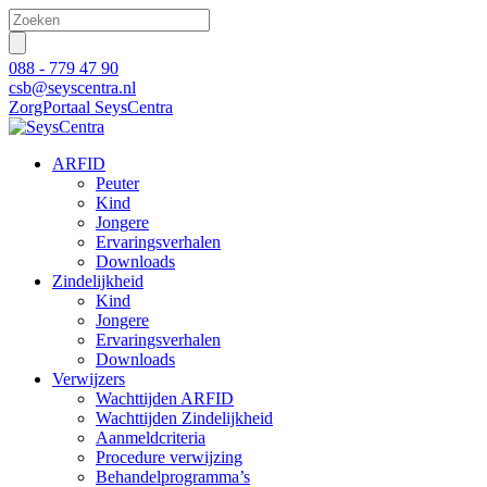
088 - 779 47 90
csb@seyscentra.nl
ZorgPortaal SeysCentra
ARFID
Peuter
Kind
Jongere
Ervaringsverhalen
Downloads
Zindelijkheid
Kind
Jongere
Ervaringsverhalen
Downloads
Verwijzers
Wachttijden ARFID
Wachttijden Zindelijkheid
Aanmeldcriteria
Procedure verwijzing
Behandelprogramma’s