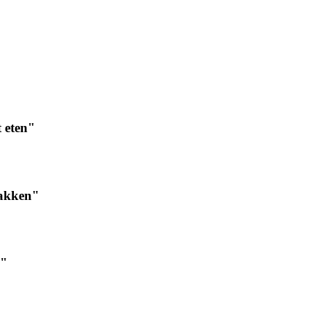
t eten"
pakken"
e"