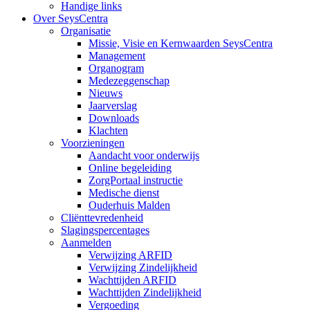
Handige links
Over SeysCentra
Organisatie
Missie, Visie en Kernwaarden SeysCentra
Management
Organogram
Medezeggenschap
Nieuws
Jaarverslag
Downloads
Klachten
Voorzieningen
Aandacht voor onderwijs
Online begeleiding
ZorgPortaal instructie
Medische dienst
Ouderhuis Malden
Cliënttevredenheid
Slagingspercentages
Aanmelden
Verwijzing ARFID
Verwijzing Zindelijkheid
Wachttijden ARFID
Wachttijden Zindelijkheid
Vergoeding