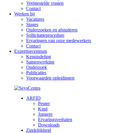
Veelgestelde vragen
Contact
Werken bij
Vacatures
Stages
Onderzoeken en afstuderen
Sollicitatieprocedure
Ervaringen van onze medewerkers
Contact
Expertisecentrum
Kennisdeling
Samenwerking
Onderzoek
Publicaties
Voorwaarden opleidingen
ARFID
Peuter
Kind
Jongere
Ervaringsverhalen
Downloads
Zindelijkheid