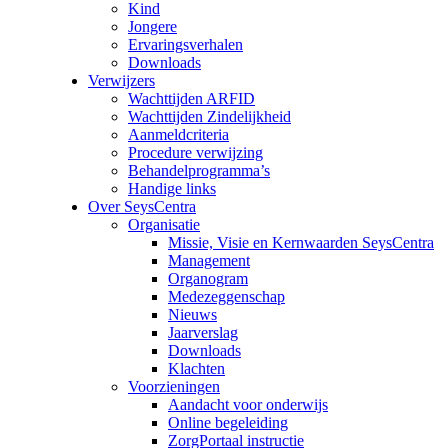
Kind
Jongere
Ervaringsverhalen
Downloads
Verwijzers
Wachttijden ARFID
Wachttijden Zindelijkheid
Aanmeldcriteria
Procedure verwijzing
Behandelprogramma’s
Handige links
Over SeysCentra
Organisatie
Missie, Visie en Kernwaarden SeysCentra
Management
Organogram
Medezeggenschap
Nieuws
Jaarverslag
Downloads
Klachten
Voorzieningen
Aandacht voor onderwijs
Online begeleiding
ZorgPortaal instructie