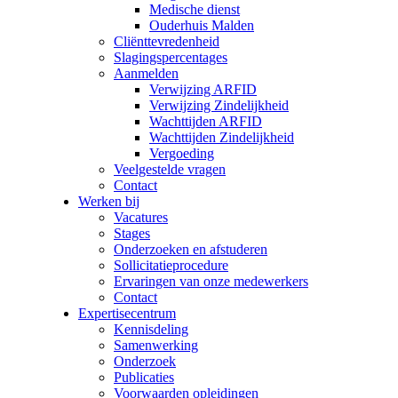
Medische dienst
Ouderhuis Malden
Cliënttevredenheid
Slagingspercentages
Aanmelden
Verwijzing ARFID
Verwijzing Zindelijkheid
Wachttijden ARFID
Wachttijden Zindelijkheid
Vergoeding
Veelgestelde vragen
Contact
Werken bij
Vacatures
Stages
Onderzoeken en afstuderen
Sollicitatieprocedure
Ervaringen van onze medewerkers
Contact
Expertisecentrum
Kennisdeling
Samenwerking
Onderzoek
Publicaties
Voorwaarden opleidingen