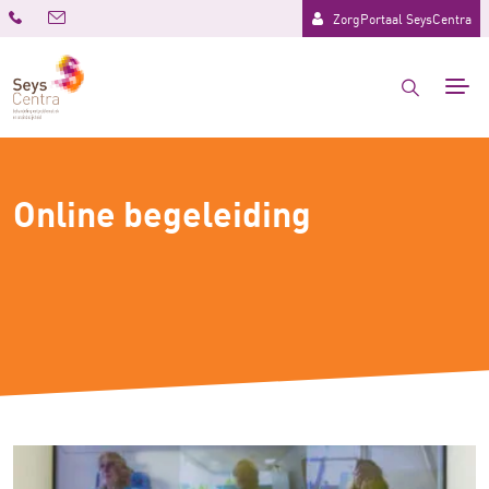
ZorgPortaal SeysCentra
Online begeleiding