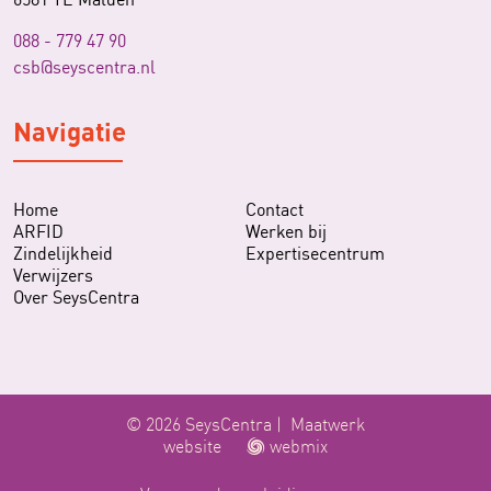
088 - 779 47 90
csb@seyscentra.nl
Navigatie
Home
Contact
ARFID
Werken bij
Zindelijkheid
Expertisecentrum
Verwijzers
Over SeysCentra
© 2026 SeysCentra |
Maatwerk
website
webmix