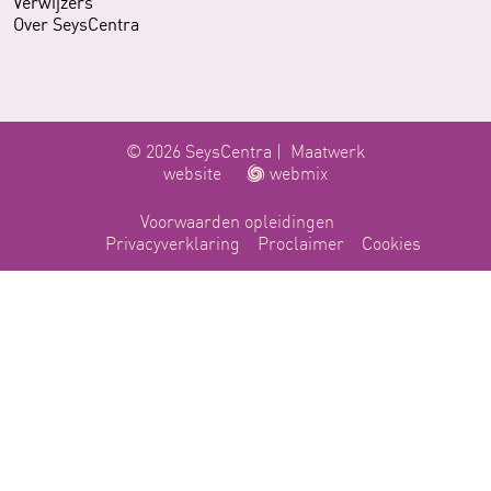
Verwijzers
Over SeysCentra
© 2026 SeysCentra |
Maatwerk
website
webmix
Voorwaarden opleidingen
Privacyverklaring
Proclaimer
Cookies