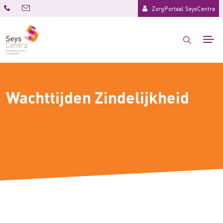
ZorgPortaal SeysCentra
Wachttijden Zindelijkheid