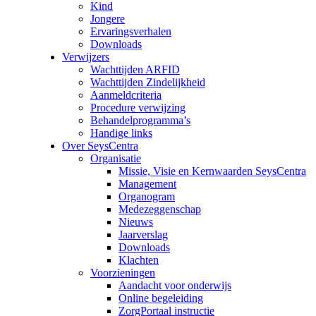
Kind
Jongere
Ervaringsverhalen
Downloads
Verwijzers
Wachttijden ARFID
Wachttijden Zindelijkheid
Aanmeldcriteria
Procedure verwijzing
Behandelprogramma’s
Handige links
Over SeysCentra
Organisatie
Missie, Visie en Kernwaarden SeysCentra
Management
Organogram
Medezeggenschap
Nieuws
Jaarverslag
Downloads
Klachten
Voorzieningen
Aandacht voor onderwijs
Online begeleiding
ZorgPortaal instructie