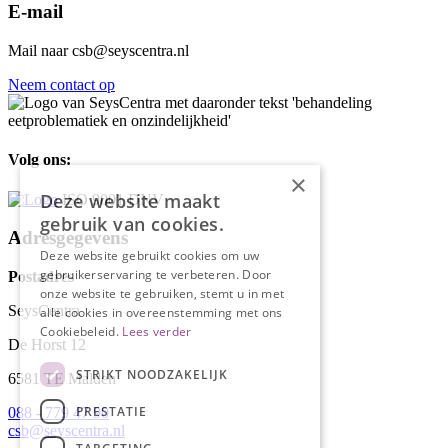
E-mail
Mail naar csb@seyscentra.nl
Neem contact op
Volg ons:
×
Deze website maakt
ISO 9001 DNV
gebruik van cookies.
Adresgegevens
Deze website gebruikt cookies om uw
gebruikerservaring te verbeteren. Door
Postadres
onze website te gebruiken, stemt u in met
SeysCentra
alle cookies in overeenstemming met ons
Cookiebeleid.
Lees verder
De Horst 12
STRIKT NOODZAKELIJK
6581 TE Malden
PRESTATIE
088 - 779 47 90
csb@seyscentra.nl