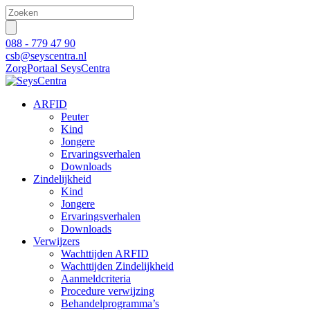
088 - 779 47 90
csb@seyscentra.nl
ZorgPortaal SeysCentra
ARFID
Peuter
Kind
Jongere
Ervaringsverhalen
Downloads
Zindelijkheid
Kind
Jongere
Ervaringsverhalen
Downloads
Verwijzers
Wachttijden ARFID
Wachttijden Zindelijkheid
Aanmeldcriteria
Procedure verwijzing
Behandelprogramma’s