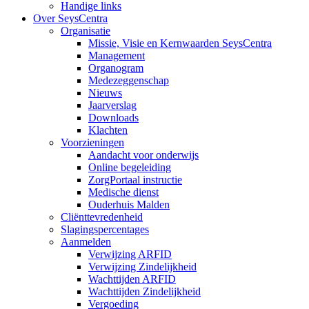
Handige links
Over SeysCentra
Organisatie
Missie, Visie en Kernwaarden SeysCentra
Management
Organogram
Medezeggenschap
Nieuws
Jaarverslag
Downloads
Klachten
Voorzieningen
Aandacht voor onderwijs
Online begeleiding
ZorgPortaal instructie
Medische dienst
Ouderhuis Malden
Cliënttevredenheid
Slagingspercentages
Aanmelden
Verwijzing ARFID
Verwijzing Zindelijkheid
Wachttijden ARFID
Wachttijden Zindelijkheid
Vergoeding