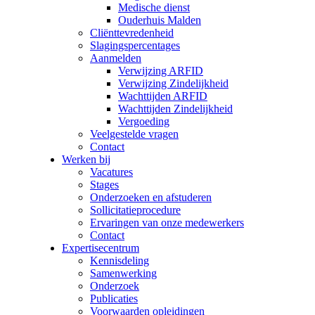
Medische dienst
Ouderhuis Malden
Cliënttevredenheid
Slagingspercentages
Aanmelden
Verwijzing ARFID
Verwijzing Zindelijkheid
Wachttijden ARFID
Wachttijden Zindelijkheid
Vergoeding
Veelgestelde vragen
Contact
Werken bij
Vacatures
Stages
Onderzoeken en afstuderen
Sollicitatieprocedure
Ervaringen van onze medewerkers
Contact
Expertisecentrum
Kennisdeling
Samenwerking
Onderzoek
Publicaties
Voorwaarden opleidingen