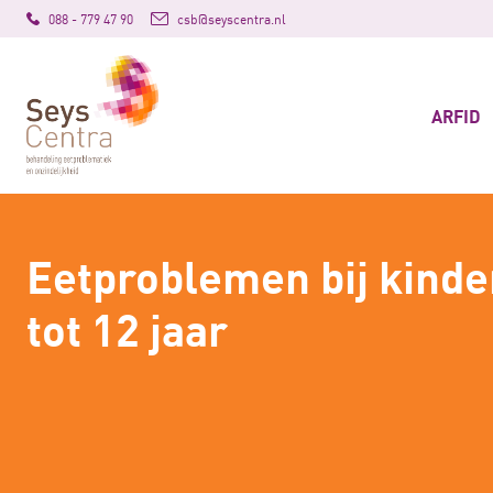
088 - 779 47 90
csb@seyscentra.nl
ARFID
Eetproblemen bij kinde
tot 12 jaar