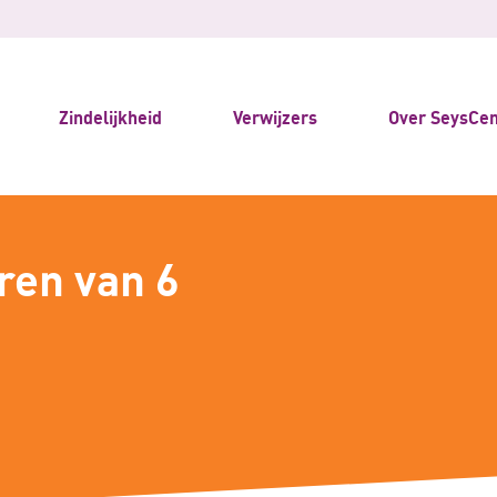
Zindelijkheid
Verwijzers
Over SeysCen
ren van 6