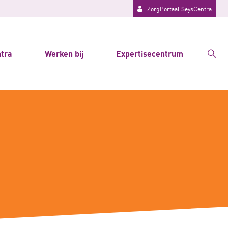
ZorgPortaal SeysCentra
tra
Werken bij
Expertisecentrum