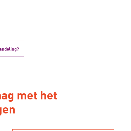
handeling?
aag met het
gen