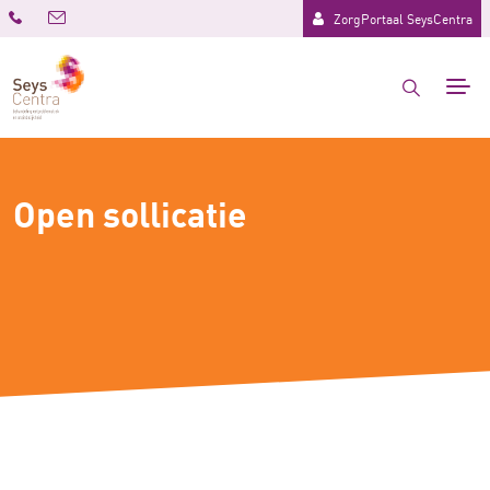
ZorgPortaal SeysCentra
Open sollicatie