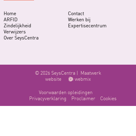
Home
Contact
ARFID
Werken bij
Zindelijkheid
Expertisecentrum
Verwijzers
Over SeysCentra
© 2026 SeysCentra |
Maatwerk
website
webmix
Voorwaarden opleidingen
Privacyverklaring
Proclaimer
Cookies