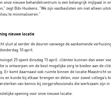
an onze nieuwe behandelcentrum is een belangrijk mijlpaal in 
,” zegt Bibi Huskens. “We zijn vastbesloten om niet alleen uits
lieu te minimaliseren.”
ening nieuwe locatie
icht sluit al eerder de deuren vanwege de aankomende verhuizing
 donderdag 10 april.
nsingel 25 opent dinsdag 15 april: cliënten kunnen dan weer voo
tie is ontworpen om de best mogelijke zorg te bieden aan de clië
. Er komt daarnaast ook ruimte binnen de locatie Maastricht v
nis en kunde bij elkaar brengen en delen, voor zowel collega’s 
ersterken van kennis bij zorgprofessionals die werkzaam zijn in 
stelijke opening voor onze nieuwe locatie.