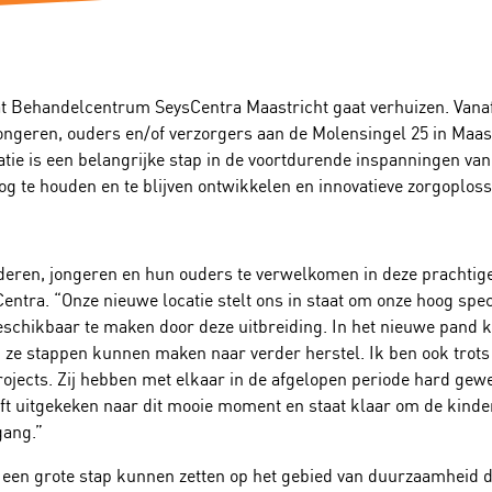
at Behandelcentrum SeysCentra Maastricht gaat verhuizen. Vanaf
ongeren, ouders en/of verzorgers aan de Molensingel 25 in Maast
ie is een belangrijke stap in de voortdurende inspanningen van
og te houden en te blijven ontwikkelen en innovatieve zorgoploss
deren, jongeren en hun ouders te verwelkomen in deze prachtige 
entra. “Onze nieuwe locatie stelt ons in staat om onze hoog spec
eschikbaar te maken door deze uitbreiding. In het nieuwe pand 
 ze stappen kunnen maken naar verder herstel. Ik ben ook trots 
ects. Zij hebben met elkaar in de afgelopen periode hard gewe
ft uitgekeken naar dit mooie moment en staat klaar om de kinde
gang.”
e een grote stap kunnen zetten op het gebied van duurzaamheid 