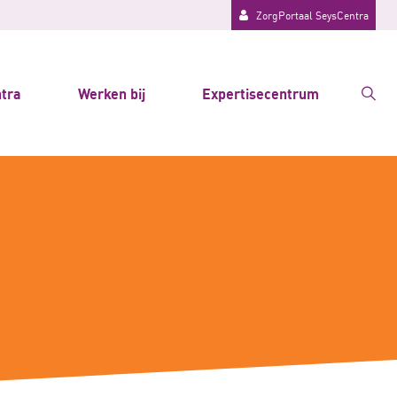
ZorgPortaal SeysCentra
tra
Werken bij
Expertisecentrum