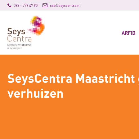
088 - 779 47 90
csb@seyscentra.nl
ARFID
SeysCentra Maastricht 
verhuizen