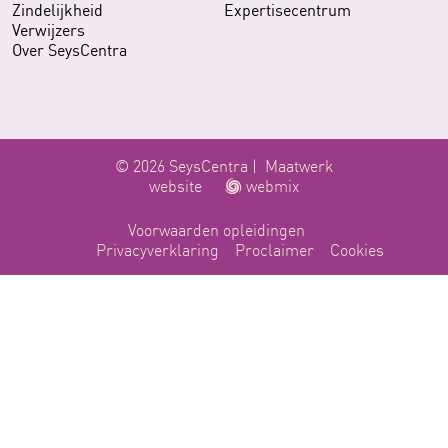
Zindelijkheid
Expertisecentrum
Verwijzers
Over SeysCentra
© 2026 SeysCentra |
Maatwerk
website
webmix
Voorwaarden opleidingen
Privacyverklaring
Proclaimer
Cookies