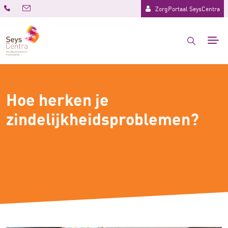
ZorgPortaal SeysCentra
Hoe herken je
zindelijkheidsproblemen?